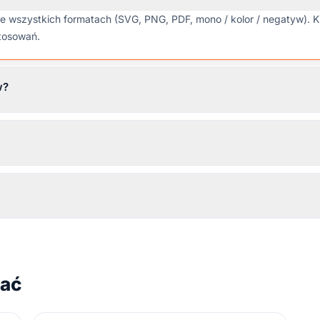
we wszystkich formatach (SVG, PNG, PDF, mono / kolor / negatyw). 
stosowań.
w?
wać