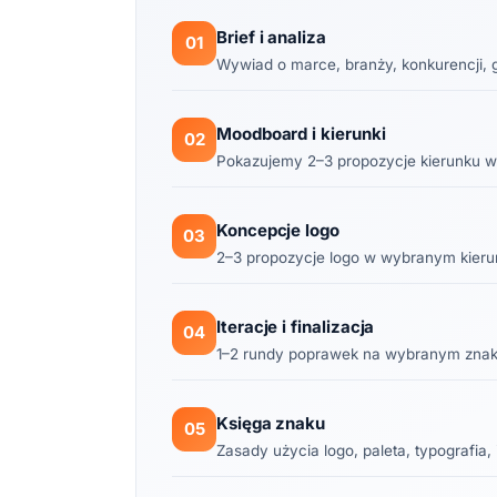
Brief i analiza
01
Wywiad o marce, branży, konkurencji, g
Moodboard i kierunki
02
Pokazujemy 2–3 propozycje kierunku w
Koncepcje logo
03
2–3 propozycje logo w wybranym kieru
Iteracje i finalizacja
04
1–2 rundy poprawek na wybranym znaku,
Księga znaku
05
Zasady użycia logo, paleta, typografia,