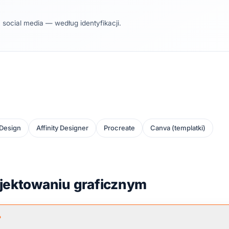
 social media — według identyfikacji.
Design
Affinity Designer
Procreate
Canva (templatki)
ojektowaniu graficznym
?