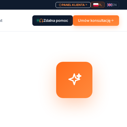
PL
EN
PANEL KLIENTA
kt
Zdalna pomoc
Umów konsultację