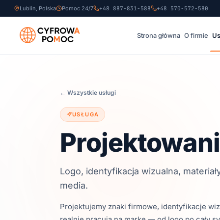
Lublin, Polska
Pomoc 24/7
+48 887-831-588
+48 570-572-580
Strona główna
O firmie
Us
←
Wszystkie usługi
USŁUGA
Projektowani
Logo, identyfikacja wizualna, materiał
media.
Projektujemy znaki firmowe, identyfikacje wiz
realnie pracują na markę — od logo po cały sy