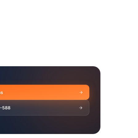
as
1-588