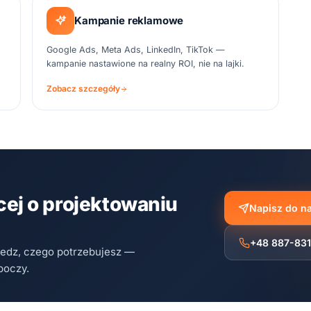
Kampanie reklamowe
Google Ads, Meta Ads, LinkedIn, TikTok —
kampanie nastawione na realny ROI, nie na lajki.
Zobacz szczegóły
ej o projektowaniu
Napisz do n
+48 887-83
iedz, czego potrzebujesz —
boczy.