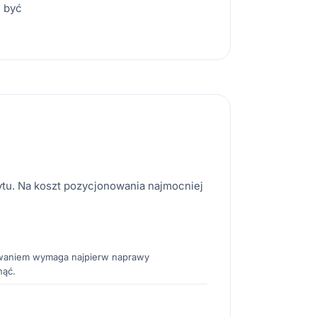
e być
tu. Na koszt pozycjonowania najmocniej
owaniem wymaga najpierw naprawy
nąć.