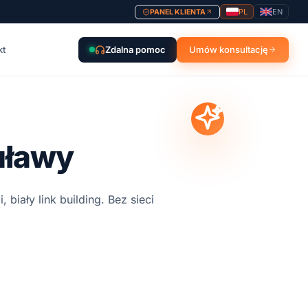
PL
EN
PANEL KLIENTA
kt
Zdalna pomoc
Umów konsultację
uławy
biały link building. Bez sieci