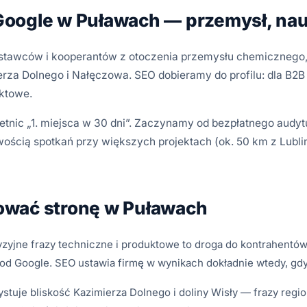
oogle w Puławach — przemysł, nauk
stawców i kooperantów z otoczenia przemysłu chemicznego, p
erza Dolnego i Nałęczowa. SEO dobieramy do profilu: dla B2B l
uktowe.
etnic „1. miejsca w 30 dni”. Zaczynamy od bezpłatnego audytu
wością spotkań przy większych projektach (ok. 50 km z Lubli
ować stronę w Puławach
yjne frazy techniczne i produktowe to droga do kontrahentów z
d Google. SEO ustawia firmę w wynikach dokładnie wtedy, gdy 
stuje bliskość Kazimierza Dolnego i doliny Wisły — frazy regio