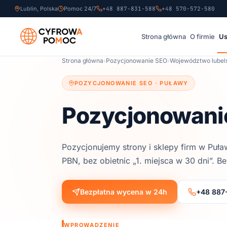
Lublin, Polska
Pomoc 24/7
+48 887-831-588
+48 570-572-580
Strona główna
O firmie
Us
Strona główna
›
Pozycjonowanie SEO
›
Województwo lubel
POZYCJONOWANIE SEO ·
PUŁAWY
Pozycjonowanie
Pozycjonujemy strony i sklepy firm
w Puła
PBN, bez obietnic „1. miejsca w 30 dni”. Be
Bezpłatna wycena w 24h
+48 887
WPROWADZENIE