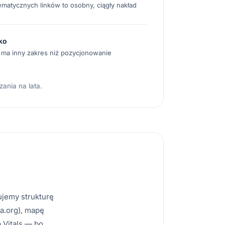
matycznych linków to osobny, ciągły nakład
ko
 ma inny zakres niż pozycjonowanie
ania na lata.
kujemy strukturę
a.org), mapę
 Vitals — bo