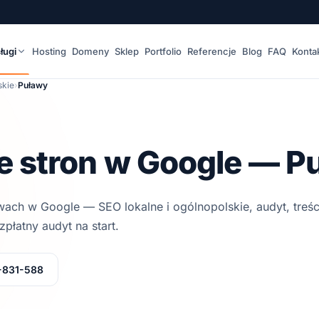
ługi
Hosting
Domeny
Sklep
Portfolio
Referencje
Blog
FAQ
Konta
skie
›
Puławy
 stron w Google — P
wach
w Google — SEO lokalne i ogólnopolskie, audyt, treści, 
zpłatny audyt na start.
-831-588