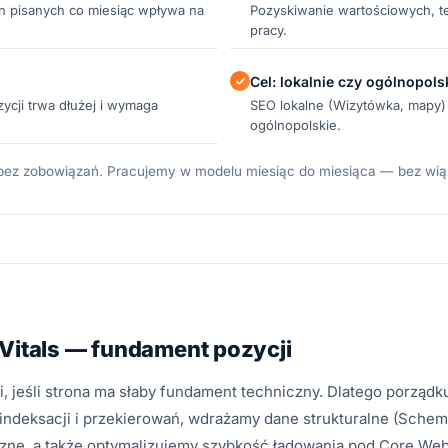
ron pisanych co miesiąc wpływa na
Pozyskiwanie wartościowych, te
pracy.
Cel: lokalnie czy ogólnopols
cji trwa dłużej i wymaga
SEO lokalne (Wizytówka, mapy)
ogólnopolskie.
 bez zobowiązań. Pracujemy w modelu miesiąc do miesiąca — bez wiąz
Vitals — fundament pozycji
cji, jeśli strona ma słaby fundament techniczny. Dlatego porząd
indeksacji i przekierowań, wdrażamy dane strukturalne (Schem
rzne, a także optymalizujemy szybkość ładowania pod Core Web