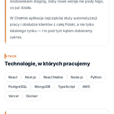
środowiskiem staging, żeby nowe wersje nie psuły tego,
co już działa.
W Chełmie aplikacja najczęściej służy automatyzacji
pracy i obsłudze klientów z całej Polski, a nie tylko
lokalnego rynku — i to pod tym kątem dobieramy
zakres.
STACK
Technologie, w których pracujemy
React
Next.js
React Native
Node.js
Python
PostgreSQL
MongoDB
TypeScript
AWS
Vercel
Docker