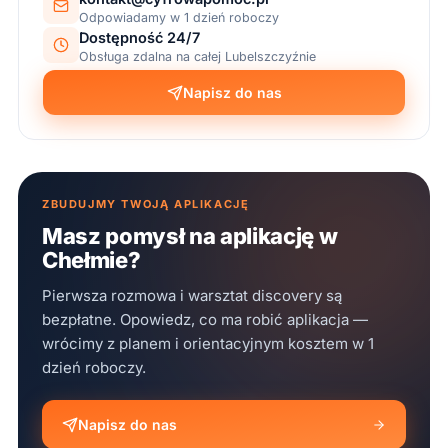
Odpowiadamy w 1 dzień roboczy
Dostępność 24/7
Obsługa zdalna na całej Lubelszczyźnie
Napisz do nas
ZBUDUJMY TWOJĄ APLIKACJĘ
Masz pomysł na aplikację w
Chełmie?
Pierwsza rozmowa i warsztat discovery są
bezpłatne. Opowiedz, co ma robić aplikacja —
wrócimy z planem i orientacyjnym kosztem w 1
dzień roboczy.
Napisz do nas