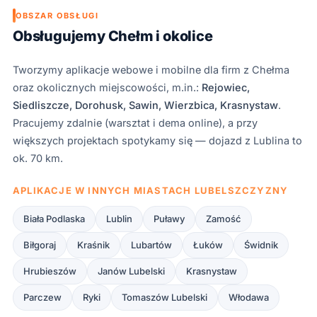
OBSZAR OBSŁUGI
Obsługujemy Chełm i okolice
Tworzymy aplikacje webowe i mobilne dla firm z
Chełm
a
oraz okolicznych miejscowości, m.in.:
Rejowiec,
Siedliszcze, Dorohusk, Sawin, Wierzbica, Krasnystaw
.
Pracujemy zdalnie (warsztat i dema online), a przy
większych projektach spotykamy się — dojazd z Lublina to
ok. 70 km.
APLIKACJE W INNYCH MIASTACH LUBELSZCZYZNY
Biała Podlaska
Lublin
Puławy
Zamość
Biłgoraj
Kraśnik
Lubartów
Łuków
Świdnik
Hrubieszów
Janów Lubelski
Krasnystaw
Parczew
Ryki
Tomaszów Lubelski
Włodawa