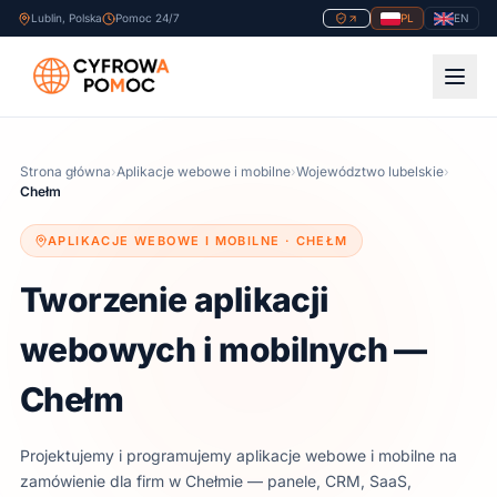
Lublin, Polska
Pomoc 24/7
PL
EN
Strona główna
›
Aplikacje webowe i mobilne
›
Województwo lubelskie
›
Chełm
APLIKACJE WEBOWE I MOBILNE ·
CHEŁM
Tworzenie aplikacji
webowych i mobilnych —
Chełm
Projektujemy i programujemy aplikacje webowe i mobilne na
zamówienie dla firm
w Chełmie
— panele, CRM, SaaS,