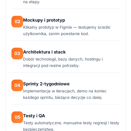
na etapy.
Mockupy i prototyp
02
Klikalny prototyp w Figmie — testujemy ścieżki
użytkownika, zanim powstanie kod.
Architektura i stack
03
Dobór technologii, bazy danych, hostingu i
integracji pod realne potrzeby.
Sprinty 2-tygodniowe
04
Implementacja w iteracjach, demo na koniec
każdego sprintu, bieżące decyzje co dalej.
Testy i QA
05
Testy automatyczne, manualne testy regresji i testy
bezpieczeństwa.