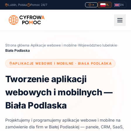
Lublin, Polska
Pomoc 24/7
PL
EN
Strona główna
›
Aplikacje webowe i mobilne
›
Województwo lubelskie
›
Biała Podlaska
APLIKACJE WEBOWE I MOBILNE ·
BIAŁA PODLASKA
Tworzenie aplikacji
webowych i mobilnych —
Biała Podlaska
Projektujemy i programujemy aplikacje webowe i mobilne na
zamówienie dla firm
w Białej Podlaskiej
— panele, CRM, SaaS,