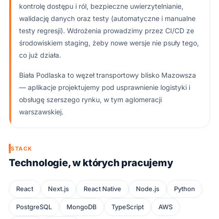
kontrolę dostępu i ról, bezpieczne uwierzytelnianie,
walidację danych oraz testy (automatyczne i manualne
testy regresji). Wdrożenia prowadzimy przez CI/CD ze
środowiskiem staging, żeby nowe wersje nie psuły tego,
co już działa.
Biała Podlaska to węzeł transportowy blisko Mazowsza
— aplikacje projektujemy pod usprawnienie logistyki i
obsługę szerszego rynku, w tym aglomeracji
warszawskiej.
STACK
Technologie, w których pracujemy
React
Next.js
React Native
Node.js
Python
PostgreSQL
MongoDB
TypeScript
AWS