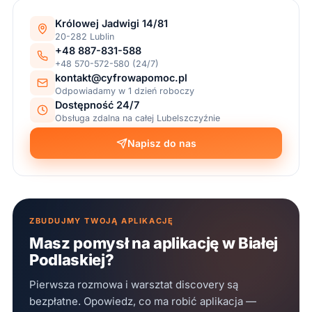
Królowej Jadwigi 14/81
20-282 Lublin
+48 887-831-588
+48 570-572-580 (24/7)
kontakt@cyfrowapomoc.pl
Odpowiadamy w 1 dzień roboczy
Dostępność 24/7
Obsługa zdalna na całej Lubelszczyźnie
Napisz do nas
ZBUDUJMY TWOJĄ APLIKACJĘ
Masz pomysł na aplikację w Białej
Podlaskiej?
Pierwsza rozmowa i warsztat discovery są
bezpłatne. Opowiedz, co ma robić aplikacja —