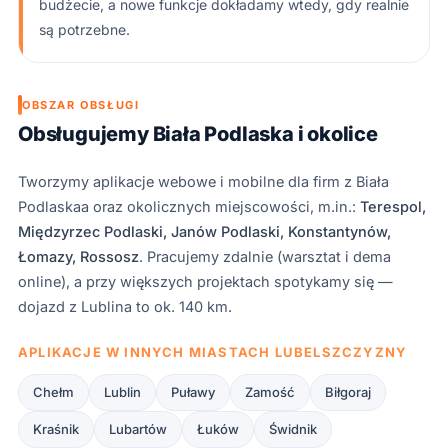
budżecie, a nowe funkcje dokładamy wtedy, gdy realnie
są potrzebne.
OBSZAR OBSŁUGI
Obsługujemy Biała Podlaska i okolice
Tworzymy aplikacje webowe i mobilne dla firm z
Biała
Podlaska
a oraz okolicznych miejscowości, m.in.:
Terespol,
Międzyrzec Podlaski, Janów Podlaski, Konstantynów,
Łomazy, Rossosz
. Pracujemy zdalnie (warsztat i dema
online), a przy większych projektach spotykamy się —
dojazd z Lublina to ok. 140 km.
APLIKACJE W INNYCH MIASTACH LUBELSZCZYZNY
Chełm
Lublin
Puławy
Zamość
Biłgoraj
Kraśnik
Lubartów
Łuków
Świdnik