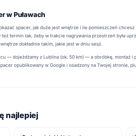
er w Puławach
kazać spacer, jak duże jest wnętrze i ile pomieszczeń chcesz
 też termin tak, żeby w trakcie nagrywania przestrzeń była upr
nętrze dokładnie takim, jakie jest w dniu sesji.
u — dojeżdżamy z Lublina (ok. 50 km) — a obróbkę, montaż i p
spacer opublikowany w Google i osadzony na Twojej stronie, plu
 najlepiej