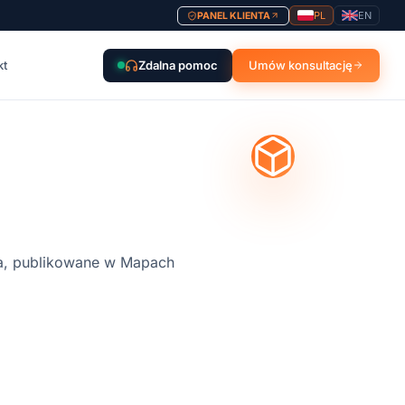
PL
EN
PANEL KLIENTA
kt
Zdalna pomoc
Umów konsultację
a, publikowane w Mapach