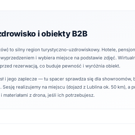
drowisko i obiekty B2B
zów) to silny region turystyczno-uzdrowiskowy. Hotele, pensjona
z wyprzedzeniem i wybiera miejsce na podstawie zdjęć. Wirtual
 przed rezerwacją, co buduje pewność i wyróżnia obiekt.
ł i jego zaplecze — tu spacer sprawdza się dla showroomów, bi
Sesję realizujemy na miejscu (dojazd z Lublina ok. 50 km), a p
i materiałami z drona, jeśli ich potrzebujesz.