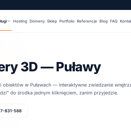
ługi
Hosting
Domeny
Sklep
Portfolio
Referencje
Blog
FAQ
Konta
ery 3D — Puławy
 i obiektów
w Puławach
— interaktywne zwiedzanie wnętrz
odzi” do środka jednym kliknięciem, zanim przyjedzie.
87-831-588