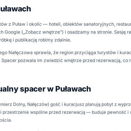
Puławach
 z Puław i okolic — hoteli, obiektów sanatoryjnych, restaura
 Google („Zobacz wnętrze”) i osadzamy na stronie. Sesję r
róbkę i publikację robimy zdalnie.
o Nałęczowa sprawia, że region przyciąga turystów i kuracju
 Spacer pozwala im zwiedzić wnętrze przed rezerwacją, co r
ualny spacer w Puławach
ierz Dolny, Nałęczów) gość i kuracjusz planują pobyt z wyprz
 i przestrzenie wspólne przed rezerwacją — buduje pewność i 
ościa.