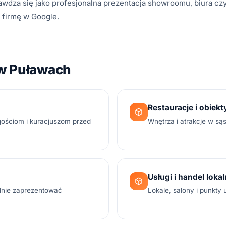
rawdza się jako profesjonalna prezentacja showroomu, biura cz
a firmę w Google.
 w Puławach
Restauracje i obiekt
gościom i kuracjuszom przed
Wnętrza i atrakcje w są
Usługi i handel loka
alnie zaprezentować
Lokale, salony i punkty 