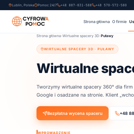
Lublin, Polska
Pomoc 24/7
+48 887-831-588
+48 570-572-580
Strona główna
O firmie
Us
Strona główna
›
Wirtualne spacery 3D
›
Puławy
WIRTUALNE SPACERY 3D ·
PUŁAWY
Wirtualne spac
Tworzymy wirtualne spacery 360° dla firm
Google i osadzane na stronie. Klient „wch
Bezpłatna wycena spaceru
+48 8
WPROWADZENIE