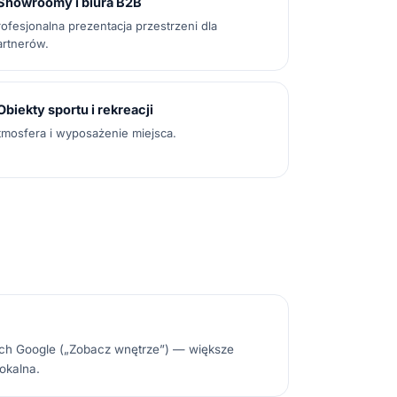
Showroomy i biura B2B
rofesjonalna prezentacja przestrzeni dla
artnerów.
Obiekty sportu i rekreacji
tmosfera i wyposażenie miejsca.
ach Google („Zobacz wnętrze”) — większe
okalna.