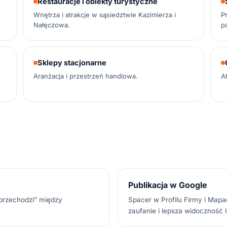
Restauracje i obiekty turystyczne
Wnętrza i atrakcje w sąsiedztwie Kazimierza i
P
Nałęczowa.
p
Sklepy stacjonarne
Aranżacja i przestrzeń handlowa.
A
Publikacja w Google
„przechodzi” między
Spacer w Profilu Firmy i Map
zaufanie i lepsza widoczność l